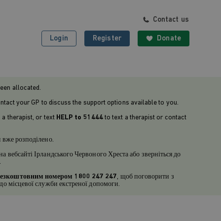
Contact us
Login
Register
Donate
been allocated.
ntact your GP to discuss the support options available to you.
 a therapist, or text
HELP to 51444
to text a therapist or contact
я вже розподілено.
на вебсайті Ірландського Червоного Хреста або зверніться до
.
безкоштовним номером 1800 247 247
, щоб поговорити з
я до місцевої служби екстреної допомоги.