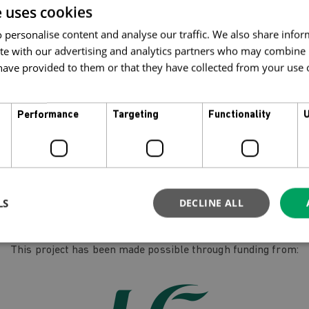
e uses cookies
адаються українськими фахівцями з психічного здоров'я в онлай
 personalise content and analyse our traffic. We also share info
но:
ite with our advertising and analytics partners who may combine i
ave provided to them or that they have collected from your use of
творити обліковий запис.
 про те, що ви вже зареєструвалися.
 до вашого профілю спеціальний код, який відкриє доступ до б
Performance
Targeting
Functionality
U
ультацій, вибору психолога та бронювання сесій ви завжди мож
оном 0818 500 800
ті та фінансування - рекомендується раннє бронювання
00 800 or office@mymind.org.
LS
DECLINE ALL
nd funding – early booking is advised
This project has been made possible through funding from: