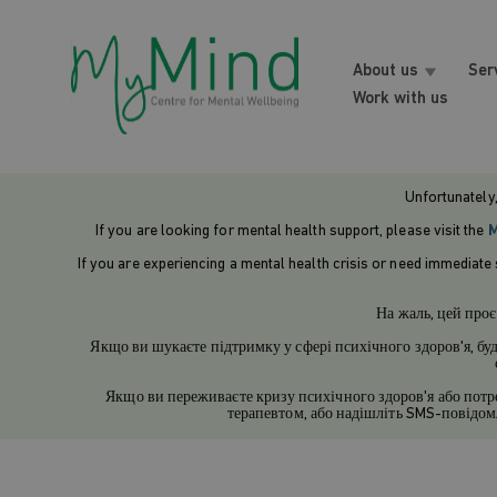
About us
Ser
Work with us
Unfortunately,
If you are looking for mental health support, please visit the
M
If you are experiencing a mental health crisis or need immediate
На жаль, цей проє
Якщо ви шукаєте підтримку у сфері психічного здоров'я, буд
Якщо ви переживаєте кризу психічного здоров'я або потре
терапевтом, або надішліть SMS-повідо