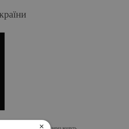
країни
×
ли від подій в Україні і зараз живуть