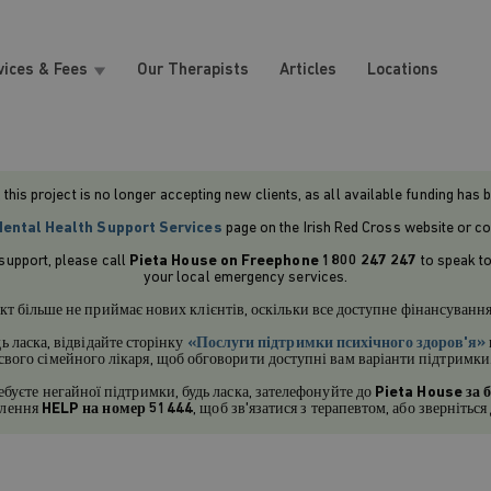
vices & Fees
Our Therapists
Articles
Locations
 this project is no longer accepting new clients, as all available funding has 
ental Health Support Services
page on the Irish Red Cross website or co
 support, please call
Pieta House on Freephone 1800 247 247
to speak to
your local emergency services.
кт більше не приймає нових клієнтів, оскільки все доступне фінансуванн
ь ласка, відвідайте сторінку
«Послуги підтримки психічного здоров'я»
свого сімейного лікаря, щоб обговорити доступні вам варіанти підтримки
буєте негайної підтримки, будь ласка, зателефонуйте до
Pieta House
за 
млення
HELP на номер 51444
, щоб зв'язатися з терапевтом, або звернітьс