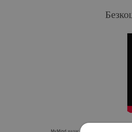
Безко
MyMind надає безкоштовну психологічну