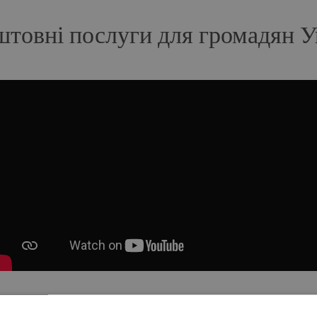
штовні послуги для громадян У
 допомогу та психотерапевтичні сеанси українцям, які постражда